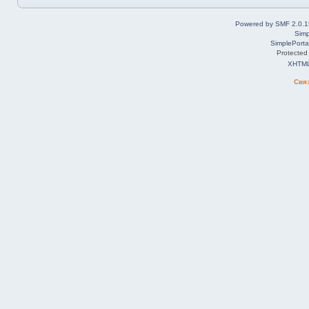
Powered by SMF 2.0.1
Simp
SimplePorta
Protected
XHTM
Свя