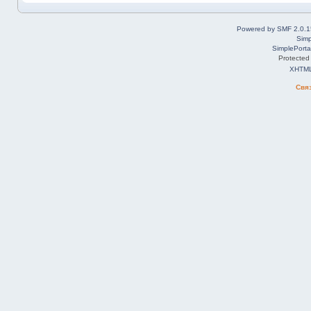
Powered by SMF 2.0.1
Simp
SimplePorta
Protected
XHTM
Свя