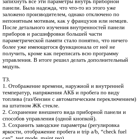
запихнуть все эти параметры внутрь приборной
панели. Была надежда, что что-то из этого уже
заложено производителем, однако отключено по
непонятным мотивам, как у французов или немцев.
После детального изучения внутренностей панели
приборов и расшифровки большей части
параметрической памяти стало понятно, что ничего
более уже имеющегося функционала от неё не
получить, кроме как переписать всю программу
управления. В итоге решил делать дополнительный
модуль.
ТЗ.
1. Отображение времени, наружной и внутренней
температур, напряжения АКБ и пробега по виду
топлива (газ/бензин с автоматическим переключением)
на штатном ЖК стекле.
2. Сохранение внешнего вида приборной панели и
способов управления (одной кнопкой).
3. Сохранить заводские параметры (регулировка
яркости, отображение пробега и trip a/b, “check fuel
cap”, test mode, maint req).