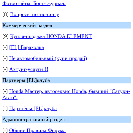
Фотоотчёты. Борт- журнал.
[8]
Вопросы по тюнингу
Коммерческий раздел
[9]
Купля-продажа HONDA ELEMENT
[-]
[EL] Барахолка
[-]
Не автомобильный (купи продай)
[-]
Ахтунг-услуги!!!
Партнеры [EL]клуба
[-]
Honda Мастер, автосервис Honda, бывший "Сатурн-
Авто".
[-]
Партнёры [EL]клуба
Административный раздел
[-]
Общие Правила Форума