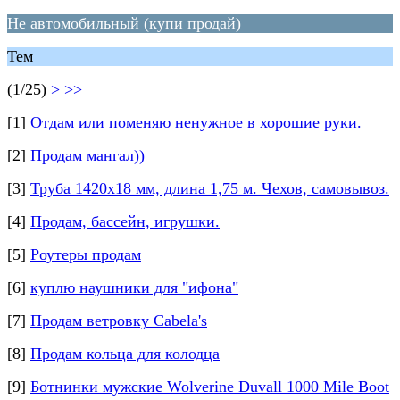
Не автомобильный (купи продай)
Тем
(1/25)
>
>>
[1]
Отдам или поменяю ненужное в хорошие руки.
[2]
Продам мангал))
[3]
Труба 1420х18 мм, длина 1,75 м. Чехов, самовывоз.
[4]
Продам, бассейн, игрушки.
[5]
Роутеры продам
[6]
куплю наушники для "ифона"
[7]
Продам ветровку Cabela's
[8]
Продам кольца для колодца
[9]
Ботнинки мужские Wolverine Duvall 1000 Mile Boot