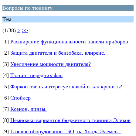
Вопросы по тюнингу
Тем
(1/38)
>
>>
[1]
Расширение функциональности панели приборов
[2]
Защита двигателя и бензобака, клиренс.
[3]
Увеличение мощности двигателя?
[4]
Тюнинг передних фар
[5]
Фаркоп.очень интересует какой и как крепить?
[6]
Спойлер
[7]
Ксенон, линзы.
[8]
Немножко вариантов бюджетного тюнинга Эликов
[9]
Газовое оборудование ГБО, на Хонда Элемент.