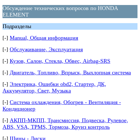
Обсуждение технических вопросов по HONDA
ELEMENT
Подразделы
[-]
Manual, Общая информация
[-]
Обслуживание, Эксплуатация
[-]
Кузов, Салон, Стекла, Обвес, Airbag-SRS
[-]
Двигатель, Топливо, Впрыск, Выхлопная система
[-]
Электрика, Ошибки obd2, Стартер, ДК,
Аккумулятор, Свет, Музыка
[-]
Система охлаждения, Обогрев - Вентиляция -
Кондиционер
[-]
АКПП-МКПП, Трансмиссия, Подвеска, Рулевое,
ABS, VSA, TPMS, Тормоза, Круиз контроль
[-]
Шины - Диски