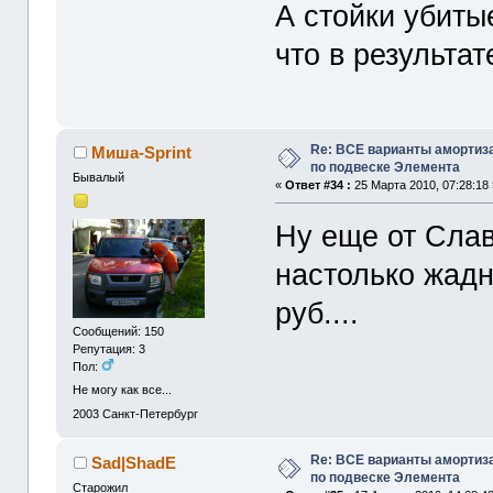
А стойки убиты
что в результа
Re: ВСЕ варианты амортиз
Миша-Sprint
по подвеске Элемента
Бывалый
«
Ответ #34 :
25 Марта 2010, 07:28:18 
Ну еще от Слав
настолько жадн
руб....
Сообщений: 150
Репутация: 3
Пол:
Не могу как все...
2003
Санкт-Петербург
Re: ВСЕ варианты амортиз
Sad|ShadE
по подвеске Элемента
Старожил