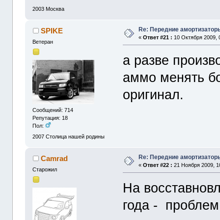
2003
Москва
Re: Передние амортизаторы
SPIKE
«
Ответ #21 :
10 Октября 2009, 
Ветеран
а разве произв
аммо менять б
оригинал.
Сообщений: 714
Репутация: 18
Пол:
2007
Столица нашей родины
Re: Передние амортизаторы
Camrad
«
Ответ #22 :
21 Ноября 2009, 1
Старожил
На восставнов
года - проблем 