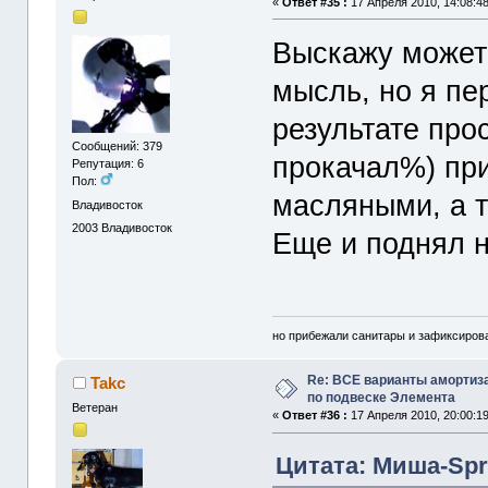
«
Ответ #35 :
17 Апреля 2010, 14:08:48
Выскажу может
мысль, но я пе
результате про
Сообщений: 379
прокачал%) при
Репутация: 6
Пол:
масляными, а т
Владивосток
2003
Владивосток
Еще и поднял н
но прибежали санитары и зафиксирова
Re: ВСЕ варианты амортиз
Takc
по подвеске Элемента
Ветеран
«
Ответ #36 :
17 Апреля 2010, 20:00:19
Цитата: Миша-Spri