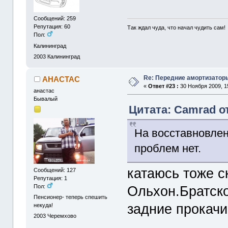
Сообщений: 259
Репутация: 60
Так ждал чуда, что начал чудить сам!
Пол:
Калининград
2003
Калининград
Re: Передние амортизаторы
АНАСТАС
«
Ответ #23 :
30 Ноября 2009, 1
анастас
Бывалый
Цитата: Camrad от
На восставновлен
проблем нет.
катаюсь тоже с
Сообщений: 127
Репутация: 1
Пол:
Ольхон.Братско
Пенсионер- теперь спешить
задние прока
некуда!
2003
Черемхово