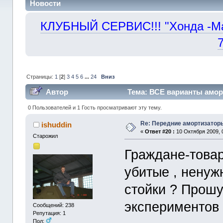
Новости
КЛУБНЫЙ СЕРВИС!!! "Хонда -Маст
Страницы:
1
[
2
]
3
4
5
6
...
24
Вниз
Автор
Тема: ВСЕ варианты амор
330568 раз)
0 Пользователей и 1 Гость просматривают эту тему.
Re: Передние амортизаторы
ishuddin
«
Ответ #20 :
10 Октября 2009, 
Старожил
Граждане-товар
убитые , нену
стойки ? Прошу
экспериментов 
Сообщений: 238
Репутация: 1
Пол: