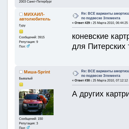
2003
Санкт-Петербург
Re: ВСЕ варианты амортиз
МИХАИЛ-
по подвеске Элемента
автолюбитель
«
Ответ #29 :
25 Марта 2010, 06:44:25 
Гуру
коневские карт
Сообщений: 3915
Репутация: 9
для Питерских
Пол:
Re: ВСЕ варианты амортиз
Миша-Sprint
по подвеске Элемента
Бывалый
«
Ответ #30 :
25 Марта 2010, 07:12:12 
А других картр
Сообщений: 150
Репутация: 3
Пол: