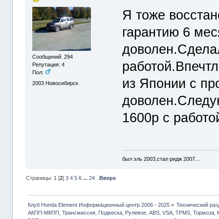
Я тоже восстан
гарантию 6 мес
доволен.Сделал
Сообщений: 294
работой.Впечт
Репутация: 4
Пол:
из Японии с про
2003
Новосибирск
доволен.Следу
1600р с работой
был эль 2003,стал ридж 2007...
Страницы:
1
[
2
]
3
4
5
6
...
24
Вверх
Клуб Honda Element Информационный центр 2006 - 2025
»
Технический раз
АКПП-МКПП, Трансмиссия, Подвеска, Рулевое, ABS, VSA, TPMS, Тормоза, 