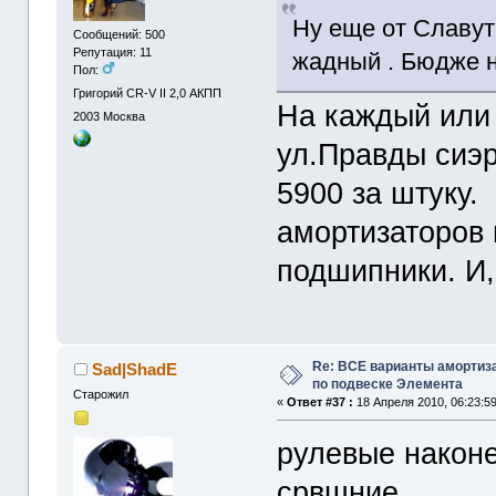
Ну еще от Славут
Сообщений: 500
Репутация: 11
жадный . Бюдже н
Пол:
Григорий CR-V II 2,0 АКПП
На каждый или 
2003
Москва
ул.Правды сиэ
5900 за штуку.
амортизаторов
подшипники. И,
Re: ВСЕ варианты амортиз
Sad|ShadE
по подвеске Элемента
Старожил
«
Ответ #37 :
18 Апреля 2010, 06:23:59
рулевые наконе
срвшние