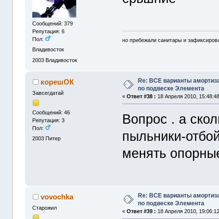
Сообщений: 379
Репутация: 6
Пол:
но прибежали санитары и зафиксирова
Владивосток
2003
Владивосток
Re: ВСЕ варианты амортиз
корешОК
по подвеске Элемента
Завсегдатай
«
Ответ #38 :
18 Апреля 2010, 15:48:48
Сообщений: 46
Вопрос . а ско
Репутация: 3
Пол:
пыльники-отбой
2003
Питер
менять опорны
Re: ВСЕ варианты амортиз
vovochka
по подвеске Элемента
Старожил
«
Ответ #39 :
18 Апреля 2010, 19:06:12