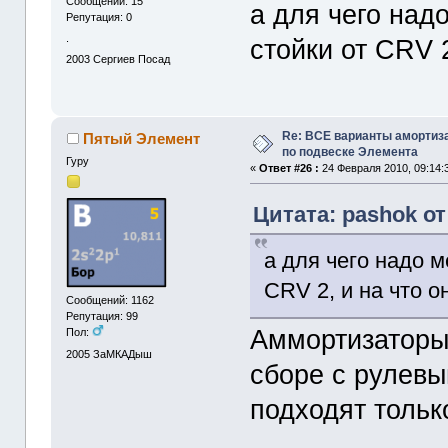
Сообщений: 15
а для чего над
Репутация: 0
.
стойки от CRV 
2003
Сергиев Посад
Re: ВСЕ варианты амортиз
Пятый Элемент
по подвеске Элемента
Гуру
«
Ответ #26 :
24 Февраля 2010, 09:14:
Цитата: pashok от
а для чего надо м
CRV 2, и на что 
Сообщений: 1162
Репутация: 99
Аммортизаторы 
Пол:
2005
ЗаМКАДыш
сборе с рулев
подходят тольк