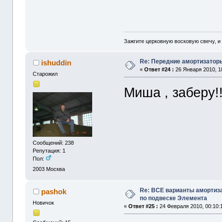
Зажгите церковную восковую свечу, и
Re: Передние амортизаторы
ishuddin
«
Ответ #24 :
26 Января 2010, 1
Старожил
Миша , заберу!
Сообщений: 238
Репутация: 1
Пол:
2003
Москва
Re: ВСЕ варианты амортиз
pashok
по подвеске Элемента
Новичок
«
Ответ #25 :
24 Февраля 2010, 00:10: