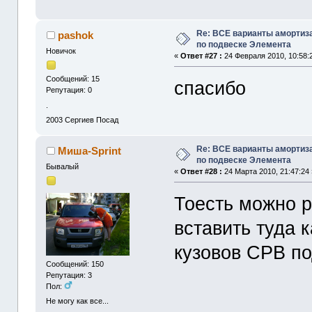
Re: ВСЕ варианты амортиз
pashok
по подвеске Элемента
Новичок
«
Ответ #27 :
24 Февраля 2010, 10:58:
Сообщений: 15
спасибо
Репутация: 0
.
2003
Сергиев Посад
Re: ВСЕ варианты амортиз
Миша-Sprint
по подвеске Элемента
Бывалый
«
Ответ #28 :
24 Марта 2010, 21:47:24 
Тоесть можно р
вставить туда 
кузовов СРВ п
Сообщений: 150
Репутация: 3
Пол:
Не могу как все...