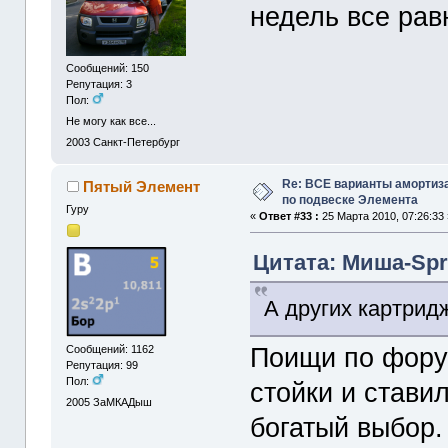
недель все рав
Сообщений: 150
Репутация: 3
Пол:
Не могу как все...
2003
Санкт-Петербург
Re: ВСЕ варианты амортиз
Пятый Элемент
по подвеске Элемента
Гуру
«
Ответ #33 :
25 Марта 2010, 07:26:33 
Цитата: Миша-Spri
А других картридж
Поищи по фору
Сообщений: 1162
Репутация: 99
Пол:
стойки и ставил
2005
ЗаМКАДыш
богатый выбор