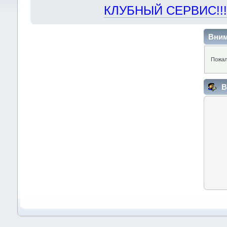
КЛУБНЫЙ СЕРВИС!!! "Х
Вним
Пожал
В