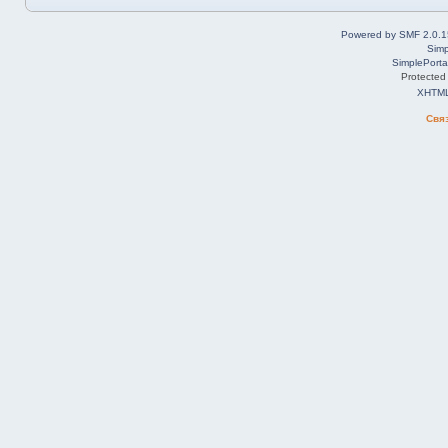
Powered by SMF 2.0.1
Simp
SimplePorta
Protected
XHTM
Свя