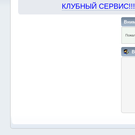
КЛУБНЫЙ СЕРВИС!!! "Х
Вним
Пожал
В