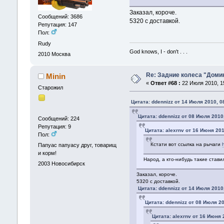
Заказал, короче.
Сообщений: 3686
5320 с доставкой.
Репутация: 147
Пол:
Rudy
God knows, I - don't . . .
2010
Москва
Re: Задние колеса "Доми
Minin
«
Ответ #68 :
22 Июля 2010, 15
Старожил
Цитата: ddennizz от 14 Июля 2010, 0
Цитата: ddennizz от 08 Июля 2010
Сообщений: 224
Репутация: 9
Цитата: alexrnv от 16 Июня 201
Пол:
Кстати вот ссылка на рычаги
Папуас папуасу друг, товарищ
и корм!
Народ, а кто-нибудь такие стави
2003
Новосибирск
Заказал, короче.
5320 с доставкой.
Цитата: ddennizz от 14 Июля 2010
Цитата: ddennizz от 08 Июля 20
Цитата: alexrnv от 16 Июня 