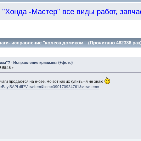
онда -Мастер" все виды работ, запчаст
аги- исправление "колеса домиком" (Прочитано 462336 раз
ком"? - Исправление кривизны (+фото)
:58:16 »
аги продаются на е-бэе. Но вот как их купить - я не знаю
ws/eBayISAPI.dll?ViewItem&item=390170934761&viewitem=