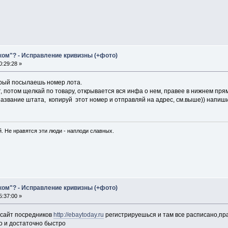
ком"? - Исправление кривизны (+фото)
:29:28 »
орый посылаешь номер лота.
, потом щелкай по товару, открывается вся инфа о нем, правее в нижнем прям
название штата, копируй этот номер и отправляй на адрес, см.выше)) напиши 
. Не нравятся эти люди - наплоди славных.
ком"? - Исправление кривизны (+фото)
:37:00 »
 сайт посредников
http://ebaytoday.ru
регистрируешься и там все расписано,пра
ко и достаточно быстро