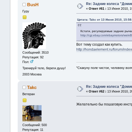
Re: Задние колеса "Доми
BusH
«
Ответ #61 :
13 Июня 2010, 19
Гуру
Цитата: Takc от 13 Июня 2010, 15:58
Кстати, регулируемые задние рычаги
http://cgi.ebay.com/ebaymotors/ws/
Вот тему создал как купить.
http://hondaelement.ru/forum/in
Сообщений: 3510
Репутация: 92
Пол:
"Скакуну поле чистое, человеку воля.
Тренируй тело, береги душу!
2003
Москва
Re: Задние колеса "Доми
Takc
«
Ответ #62 :
13 Июня 2010, 20
Ветеран
Желательно бы пошаговую инст
Сообщений: 500
Репутация: 11