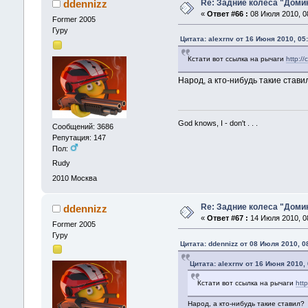
Re: Задние колеса "Доми
ddennizz
«
Ответ #66 :
08 Июля 2010, 08
Former 2005
Гуру
Цитата: alexrnv от 16 Июня 2010, 05
Кстати вот ссылка на рычаги
http:/
Народ, а кто-нибудь такие стави
God knows, I - don't . . .
Сообщений: 3686
Репутация: 147
Пол:
Rudy
2010
Москва
Re: Задние колеса "Доми
ddennizz
«
Ответ #67 :
14 Июля 2010, 08
Former 2005
Гуру
Цитата: ddennizz от 08 Июля 2010, 0
Цитата: alexrnv от 16 Июня 2010, 
Кстати вот ссылка на рычаги
htt
Народ, а кто-нибудь такие ставил?