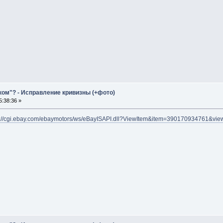
ком"? - Исправление кривизны (+фото)
:38:36 »
p://cgi.ebay.com/ebaymotors/ws/eBayISAPI.dll?ViewItem&item=390170934761&vie