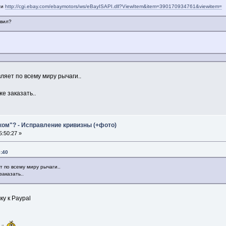
ги
http://cgi.ebay.com/ebaymotors/ws/eBayISAPI.dll?ViewItem&item=390170934761&viewitem=
авил?
ляет по всему миру рычаги..
е заказать..
ком"? - Исправление кривизны (+фото)
:50:27 »
6:40
т по всему миру рычаги..
заказать..
ку к Paypal