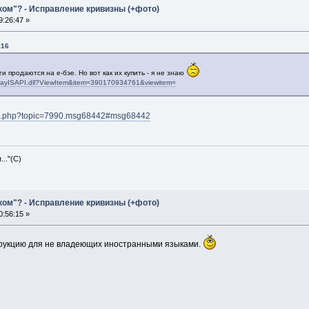
ком"? - Исправление кривизны (+фото)
:26:47 »
:16
 продаются на е-бэе. Но вот как их купить - я не знаю
eBayISAPI.dll?ViewItem&item=390170934761&viewitem=
dex.php?topic=7990.msg68442#msg68442
.."(С)
ком"? - Исправление кривизны (+фото)
:56:15 »
рукцию для не владеющих иностранными языками.