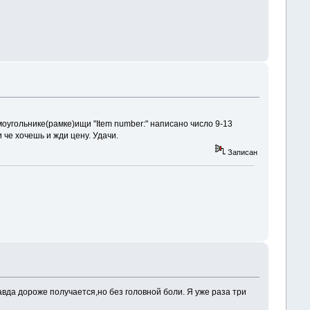
оугольнике(рамке)ищи "Item number:" написано число 9-13
че хочешь и жди цену. Удачи.
Записан
вда дороже получается,но без головной боли. Я уже раза три