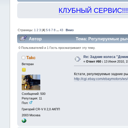
КЛУБНЫЙ СЕРВИС!!! "Х
Страницы:
1
2
3
[
4
]
5
6
7
8
...
43
Вниз
Автор
Тема: Регулируемые рыч
0 Пользователей и 1 Гость просматривают эту тему.
Re: Задние колеса "Доми
Takc
«
Ответ #60 :
13 Июня 2010, 15
Ветеран
Кстати, регулируемые задние рыч
http://cgi.ebay.com/ebaymotors/
Сообщений: 500
Репутация: 11
Пол:
Григорий CR-V II 2,0 АКПП
2003
Москва