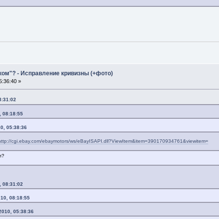
ком"? - Исправление кривизны (+фото)
:36:40 »
8:31:02
, 08:18:55
0, 05:38:36
http://cgi.ebay.com/ebaymotors/ws/eBayISAPI.dll?ViewItem&item=390170934761&viewitem=
л?
, 08:31:02
10, 08:18:55
2010, 05:38:36