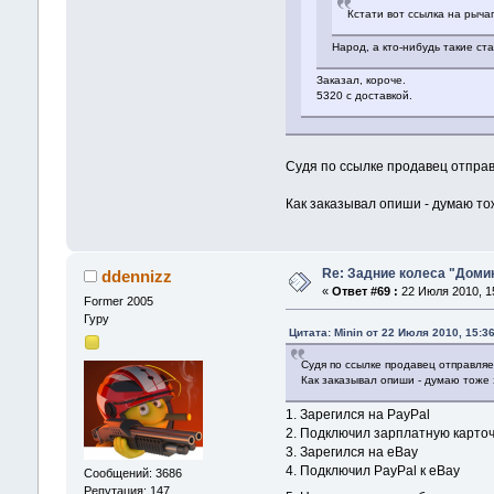
Кстати вот ссылка на рыча
Народ, а кто-нибудь такие ст
Заказал, короче.
5320 с доставкой.
Судя по ссылке продавец отправ
Как заказывал опиши - думаю тож
Re: Задние колеса "Доми
ddennizz
«
Ответ #69 :
22 Июля 2010, 15
Former 2005
Гуру
Цитата: Minin от 22 Июля 2010, 15:3
Судя по ссылке продавец отправляе
Как заказывал опиши - думаю тоже 
1. Зарегился на PayPal
2. Подключил зарплатную карточ
3. Зарегился на eBay
4. Подключил PayPal к eBay
Сообщений: 3686
Репутация: 147