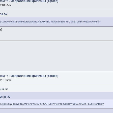
ком"? - Исправление кривизны (+фото)
:18:55 »
:38:36
/cgi.ebay.com/ebaymotors/ws/eBayISAPI.dll?ViewItem&item=390170934761&viewitem=
л?
ком"? - Исправление кривизны (+фото)
:31:02 »
8:18:55
05:38:36
p://cgi.ebay.com/ebaymotors/ws/eBayISAPI.dll?ViewItem&item=390170934761&viewitem=