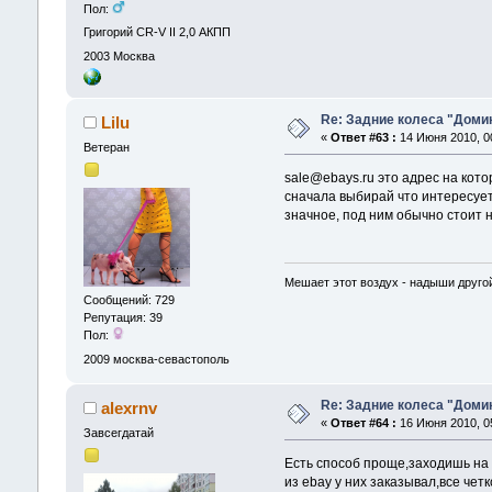
Пол:
Григорий CR-V II 2,0 АКПП
2003
Москва
Re: Задние колеса "Доми
Lilu
«
Ответ #63 :
14 Июня 2010, 00
Ветеран
sale@ebays.ru это адрес на кот
сначала выбирай что интересует
значное, под ним обычно стоит 
Мешает этот воздух - надыши другой
Сообщений: 729
Репутация: 39
Пол:
2009
москва-севастополь
Re: Задние колеса "Доми
alexrnv
«
Ответ #64 :
16 Июня 2010, 05
Завсегдатай
Есть способ проще,заходишь на
из ebay у них заказывал,все чет