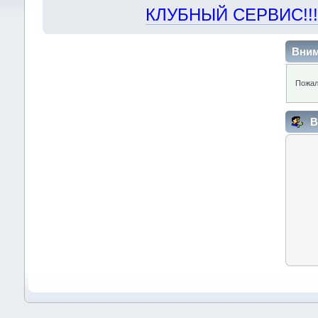
КЛУБНЫЙ СЕРВИС!!! "Х
Вним
Пожал
В