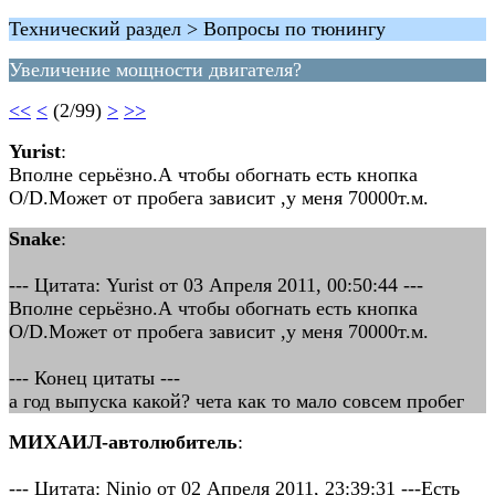
Технический раздел > Вопросы по тюнингу
Увеличение мощности двигателя?
<<
<
(2/99)
>
>>
Yurist
:
Вполне серьёзно.А чтобы обогнать есть кнопка
O/D.Может от пробега зависит ,у меня 70000т.м.
Snake
:
--- Цитата: Yurist от 03 Апреля 2011, 00:50:44 ---
Вполне серьёзно.А чтобы обогнать есть кнопка
O/D.Может от пробега зависит ,у меня 70000т.м.
--- Конец цитаты ---
а год выпуска какой? чета как то мало совсем пробег
МИХАИЛ-автолюбитель
:
--- Цитата: Ninjo от 02 Апреля 2011, 23:39:31 ---Есть