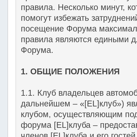
правила. Несколько минут, ко
помогут избежать затруднени
посещение Форума максимал
правила являются едиными дл
Форума.
1. ОБЩИЕ ПОЛОЖЕНИЯ
1.1. Клуб владельцев автомоб
дальнейшем – «[EL]клуб») я
клубом, осуществляющим подд
форума [EL]клуба – предост
членов [EL]клуба и его госте