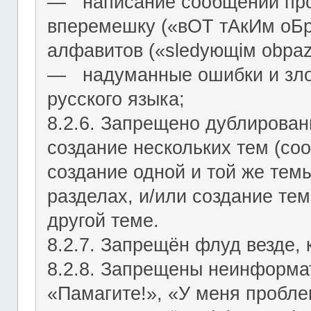
― написание сообщений про
вперемешку («вОТ тАкИм оБр
алфавитов («slеdующiм оbраz
― надуманные ошибки и зло
русского языка;
8.2.6. Запрещено дублирован
создание нескольких тем (со
создание одной и той же тем
разделах, и/или создание те
другой теме.
8.2.7. Запрещён флуд везде,
8.2.8. Запрещены неинформа
«Памагите!», «У меня проблем