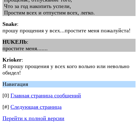
Что за год накопить успели,
Простим всех и отпустим всех, легко.
Snake
:
прошу прощения у всех...простите меня пожалуйста!
HUKEJIb
:
простите меня.......
Krioker
:
Я прошу прощения у всех кого вольно или невольно
обидел!
Навигация
[0]
Главная страница сообщений
[#]
Следующая страница
Перейти к полной версии