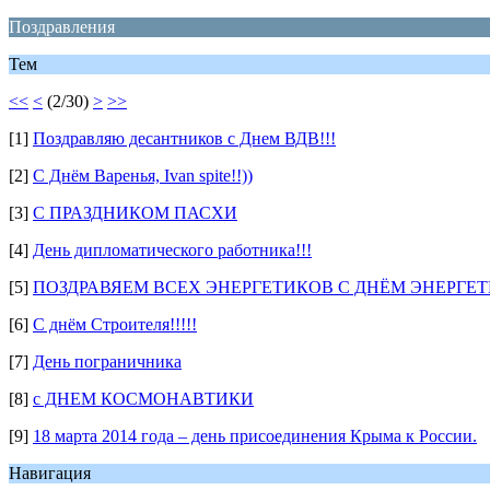
Поздравления
Тем
<<
<
(2/30)
>
>>
[1]
Поздравляю десантников с Днем ВДВ!!!
[2]
С Днём Варенья, Ivan spite!!))
[3]
C ПРАЗДНИКОМ ПАСХИ
[4]
День дипломатического работника!!!
[5]
ПОЗДРАВЯЕМ ВСЕХ ЭНЕРГЕТИКОВ С ДНЁМ ЭНЕРГЕТИК
[6]
С днём Строителя!!!!!
[7]
День пограничника
[8]
с ДНЕМ КОСМОНАВТИКИ
[9]
18 марта 2014 года – день присоединения Крыма к России.
Навигация