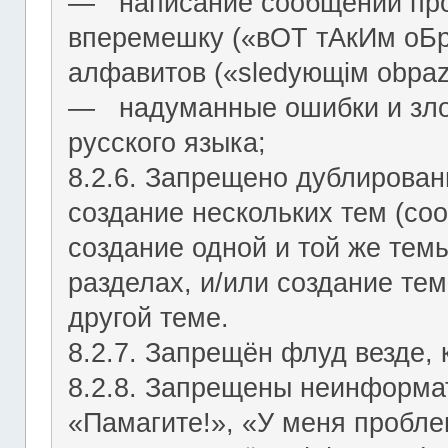
― написание сообщений про
вперемешку («вОТ тАкИм оБр
алфавитов («slеdующiм оbраz
― надуманные ошибки и зло
русского языка;
8.2.6. Запрещено дублирован
создание нескольких тем (со
создание одной и той же тем
разделах, и/или создание те
другой теме.
8.2.7. Запрещён флуд везде,
8.2.8. Запрещены неинформа
«Памагите!», «У меня проблем