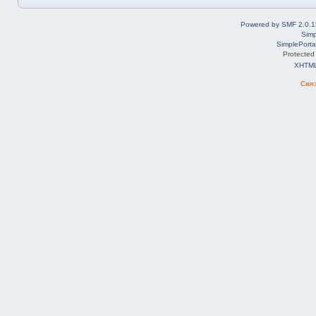
Powered by SMF 2.0.1
Simp
SimplePorta
Protected
XHTM
Свя