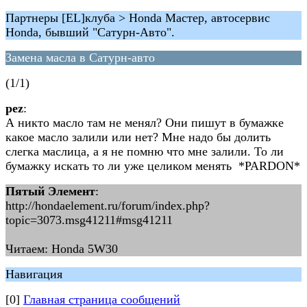
Партнеры [EL]клуба > Honda Мастер, автосервис
Honda, бывший "Сатурн-Авто".
Замена масла в Сатурн-авто
(1/1)
pez
:
А никто масло там не менял? Они пишут в бумажке
какое масло залили или нет? Мне надо бы долить
слегка маслица, а я не помню что мне залили. То ли
бумажку искать то ли уже целиком менять *PARDON*
Пятый Элемент
:
http://hondaelement.ru/forum/index.php?
topic=3073.msg41211#msg41211
Читаем: Honda 5W30
Навигация
[0]
Главная страница сообщений