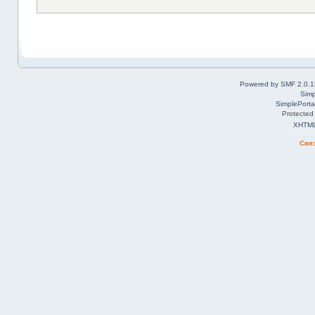
Powered by SMF 2.0.1
Simp
SimplePorta
Protected
XHTM
Свя