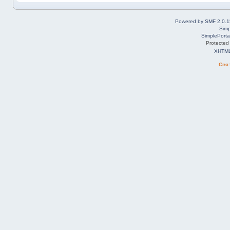
Powered by SMF 2.0.1
Simp
SimplePorta
Protected
XHTM
Свя