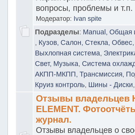
вопросы, проблемы и т.п.
Модератор:
Ivan spite
Подразделы
:
Manual, Общая
,
Кузов, Салон, Стекла, Обвес,
Выхлопная система
,
Электрика
Свет, Музыка
,
Система охлажд
АКПП-МКПП, Трансмиссия, Под
Круиз контроль
,
Шины - Диски
Отзывы владельцев
ELEMENT. Фотоотчёты
журнал.
Отзывы владельцев о св