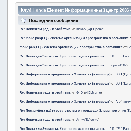
Клуб Honda Element Информационный центр 2006 
Последние сообщения
Re: Новичкам рады в этой теме.
от
nick65
(
w[EL]come
)
Re: molle pan[EL] - система организации пространства в багажнике
molle pan[EL] - система организации пространства в багажнике
от
Б
Re: Полы для Элемента. Крепление задних рычагов.
от
911
(
[EL] Бар
Re: Полы для Элемента. Крепление задних рычагов.
от
сергей1967
(
[
Re: Информация о продаваемых Элементах (в помощь)
от
ВВП
(
Куп
Re: Информация о продаваемых Элементах (в помощь)
от
ВВП
(
Куп
Re: Новичкам рады в этой теме.
от
G_D
(
w[EL]come
)
Re: Информация о продаваемых Элементах (в помощь)
от
Art
(
Купл
Re: Пожалуйста дайте свои отзывы о продавцах Элементов
от
Art
(
К
Re: Новичкам рады в этой теме.
от
Art
(
w[EL]come
)
Re: Полы для Элемента. Крепление задних рычагов.
от
911
(
[EL] Бар