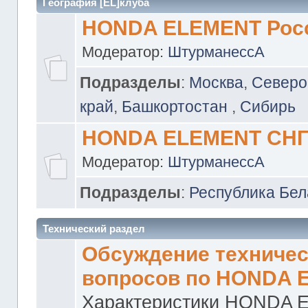
География [EL]клуба
HONDA ELEMENT Рос
Модератор:
ШтурманессА
Подразделы
:
Москва
,
Северо
край
,
Башкортостан
,
Сибирь
HONDA ELEMENT СН
Модератор:
ШтурманессА
Подразделы
:
Республика Бел
Технический раздел
Обсуждение техничес
вопросов по HONDA 
Характеристики HONDA 