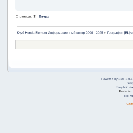
Страницы: [
1
]
Вверх
Клуб Honda Element Информационный центр 2006 - 2025
»
География [EL]к
Powered by SMF 2.0.1
Simp
SimplePorta
Protected
XHTM
Свя