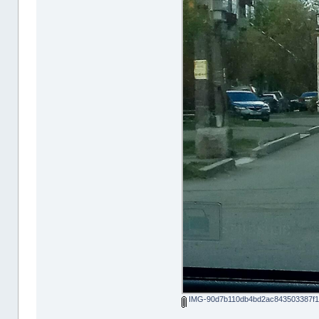
IMG-90d7b110db4bd2ac843503387f16