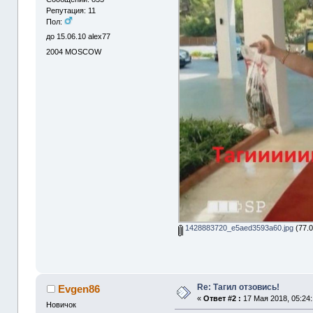
Репутация: 11
Пол:
до 15.06.10 alex77
2004
MOSCOW
1428883720_e5aed3593a60.jpg
(77.0
Re: Тагил отзовись!
Evgen86
«
Ответ #2 :
17 Мая 2018, 05:24:
Новичок