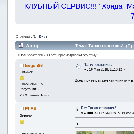
КЛУБНЫЙ СЕРВИС!!! "Хонда -Маст
Страницы: [
1
]
Вниз
Автор
Тема: Тагил отзовись! (Пр
0 Пользователей и 1 Гость просматривают эту тему.
Тагил отзовись!
Evgen86
«
:
16 Мая 2018, 11:16:12 »
Новичок
Всем привет, видел как минимум в
Сообщений: 15
Репутация: 0
2003
Нижний Тагил
Re: Тагил отзовись!
ELEX
«
Ответ #1 :
16 Мая 2018, 16:05:03
Ветеран
:-)
Сообщений: 833