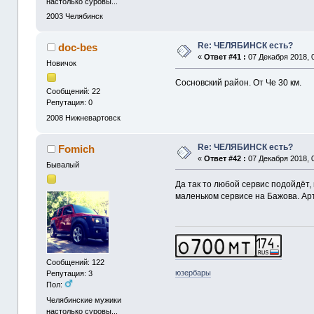
настолько суровы...
2003
Челябинск
Re: ЧЕЛЯБИНСК есть?
doc-bes
«
Ответ #41 :
07 Декабря 2018, 0
Новичок
Сосновский район. От Че 30 км.
Сообщений: 22
Репутация: 0
2008
Нижневартовск
Re: ЧЕЛЯБИНСК есть?
Fomich
«
Ответ #42 :
07 Декабря 2018, 0
Бывалый
Да так то любой сервис подойдёт,
маленьком сервисе на Бажова. Ар
Сообщений: 122
юзербары
Репутация: 3
Пол:
Челябинские мужики
настолько суровы...