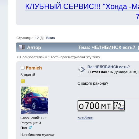
КЛУБНЫЙ СЕРВИС!!! "Хонда -Маст
Страницы:
1
2
[
3
]
Вниз
Автор
Тема: ЧЕЛЯБИНСК есть? (П
0 Пользователей и 1 Гость просматривают эту тему.
Re: ЧЕЛЯБИНСК есть?
Fomich
«
Ответ #40 :
07 Декабря 2018, 0
Бывалый
С какого района?
юзербары
Сообщений: 122
Репутация: 3
Пол:
Челябинские мужики