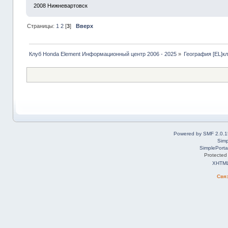
2008
Нижневартовск
Страницы:
1
2
[
3
]
Вверх
Клуб Honda Element Информационный центр 2006 - 2025
»
География [EL]к
Powered by SMF 2.0.1
Simp
SimplePorta
Protected
XHTM
Свя