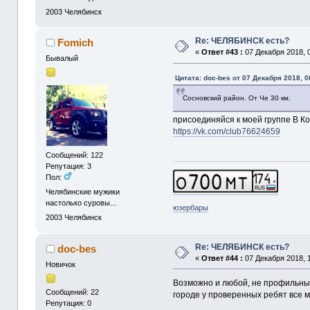
2003
Челябинск
Re: ЧЕЛЯБИНСК есть?
Fomich
«
Ответ #43 :
07 Декабря 2018, 0
Бывалый
Цитата: doc-bes от 07 Декабря 2018, 0
Сосновский район. От Че 30 км.
присоединяйся к моей группе В К
https://vk.com/club76624659
Сообщений: 122
Репутация: 3
Пол:
Челябинские мужики
настолько суровы...
юзербары
2003
Челябинск
Re: ЧЕЛЯБИНСК есть?
doc-bes
«
Ответ #44 :
07 Декабря 2018, 1
Новичок
Возможно и любой, не профильный,
Сообщений: 22
городе у проверенных ребят все 
Репутация: 0