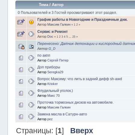
Тема
/
Автор
0 Пользователей и 3 Гостей просматривают этот раздел.
График работы в Новогодние и Праздничные дни.
Автор
Максим Галкин
«
1
2
»
Сервис и Ремонт
Автор
Doc
«
1
2
3
4
5
...
25
»
Перенесено: Датчик детонации и кислородный датчи
Автор
G_D
по акпп
Автор
Сергей Питер
Доп приборы
Автор
Seregka29
Вопрос Максиму: что лить в задний дифф sh-awd
Автор
Krioker
Флудильный уголок.)
Автор
Макс 70
Проточка тормозных дисков на автомобиле.
Автор
Максим Галкин
Замена масла в Сатурн-авто
Автор
pez
Страницы: [
1
]
Вверх