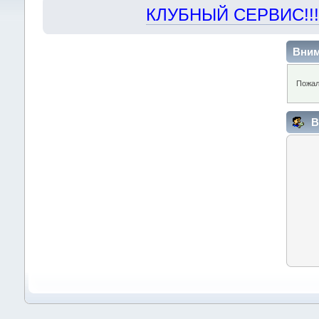
КЛУБНЫЙ СЕРВИС!!! "Х
Вним
Пожал
В