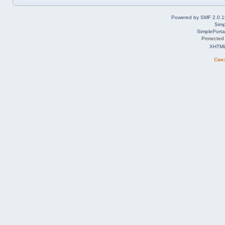
Powered by SMF 2.0.1
Simp
SimplePorta
Protected
XHTM
Свя