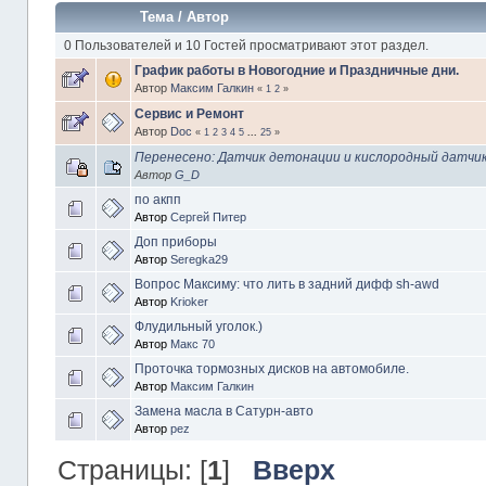
Тема
/
Автор
0 Пользователей и 10 Гостей просматривают этот раздел.
График работы в Новогодние и Праздничные дни.
Автор
Максим Галкин
«
1
2
»
Сервис и Ремонт
Автор
Doc
«
1
2
3
4
5
...
25
»
Перенесено: Датчик детонации и кислородный датчи
Автор
G_D
по акпп
Автор
Сергей Питер
Доп приборы
Автор
Seregka29
Вопрос Максиму: что лить в задний дифф sh-awd
Автор
Krioker
Флудильный уголок.)
Автор
Макс 70
Проточка тормозных дисков на автомобиле.
Автор
Максим Галкин
Замена масла в Сатурн-авто
Автор
pez
Страницы: [
1
]
Вверх