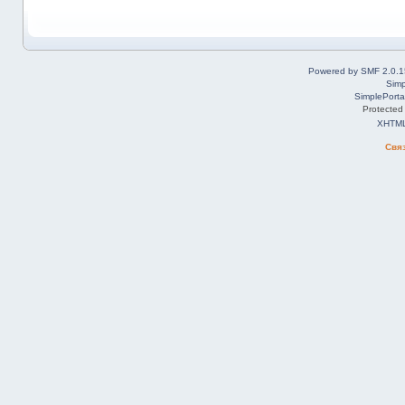
Powered by SMF 2.0.1
Simp
SimplePorta
Protected
XHTM
Свя