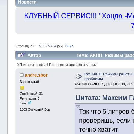
Новости
КЛУБНЫЙ СЕРВИС!!! "Хонда -Маст
Страницы:
1
...
51
52
53
54
[
55
]
Вниз
Автор
Тема: АКПП. Режимы работ
0 Пользователей и 1 Гость просматривают эту тему.
Re: АКПП. Режимы работы, 
andre.sbor
проблемы
Завсегдатай
«
Ответ #1080 :
16 Декабря 2019, 21:0
Сообщений: 33
Цитата: Максим Га
Репутация: 0
Пол:
Так что 5 литров 
2003
Сосновый Бор
проверишь, если 
точно хватит.