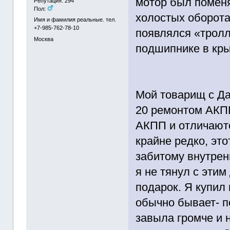
мотор был поменя
Репутация: 294
Пол:
холостых оборота
Имя и фамилия реальные. тел.
+7-985-762-78-10
появлялся «тролл
Москва
подшипнике в кр
Мой товарищ с Да
20 ремонтом АКПП
АКПП и отличают
крайне редко, это
забитому внутрен
я не тянул с эти
подарок. Я купил 
обычно бывает- п
завыла громче и 