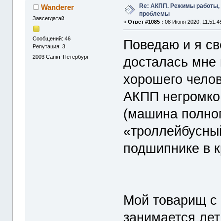
Re: АКПП. Режимы работы, 
Wanderer
проблемы
Завсегдатай
«
Ответ #1085 :
08 Июня 2020, 11:51:4
Сообщений: 46
Поведаю и я с
Репутация: 3
2003
Санкт-Петербург
досталась мне 
хорошего челов
АКПП негромко
(машина полноп
«троллейбусный
подшипнике в 
Мой товарищ с 
занимается ле