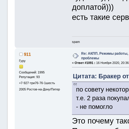
доплатой)))
есть такие сер
spam
Re: АКПП. Режимы работы, 
911
проблемы
Гуру
«
Ответ #1091 :
16 Ноября 2020, 20:36
Сообщений: 1995
Цитата: Бракер от
Репутация: 93
+7-927-три76-76-1шесть
по совету некото
2005
Ростов-на-Дону/Питер
т.е. 2 раза покуп
- не помогло
Это почему тако