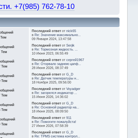
и. +7(985) 762-78-10
Последний ответ
от
nick65
ообщений
в
Re: Значение максимально...
 Тем
09 Января 2024, 13:47:58
Последний ответ
от
Serjik
ообщений
в
Re: Тормозная жидкость. ...
3 Тем
10 Июня 2023, 06:55:49
Последний ответ
от
сергей1967
ообщений
в
Re: Оторвало заднюю цапф...
7 Тем
28 Июня 2026, 08:37:49
Последний ответ
от
G_D
ообщений
в
Re: Датчик температуры н...
0 Тем
18 Ноября 2025, 09:56:00
Последний ответ
от
Voyadger
ообщений
в
Re: загорелся индикатор ...
7 Тем
15 Июня 2026, 14:36:02
Последний ответ
от
G_D
ообщений
в
Re: Основной радиатор на...
8 Тем
18 Июня 2025, 08:09:50
Последний ответ
от
911
Сообщений
в
Re: Помогите пожалуйста!
9 Тем
27 Июня 2026, 07:58:39
Последний ответ
от
G_D
ообщений
в
Re: TPMS система контрол...