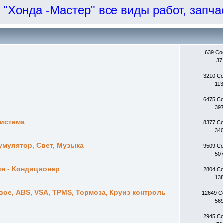
онда -Мастер" все виды работ, запчаст
639 С
37
3210 С
11
6475 С
39
система
8377 С
34
кумулятор, Свет, Музыка
9509 С
50
ия - Кондиционер
2804 С
13
ое, ABS, VSA, TPMS, Тормоза, Круиз контроль
12649 
56
2945 С