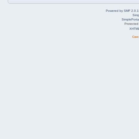
Powered by SMF 2.0.1
Simp
SimplePorta
Protected
XHTM
Свя