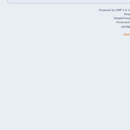
Powered by SMF 2.0.1
Simp
SimplePorta
Protected
XHTM
Свя