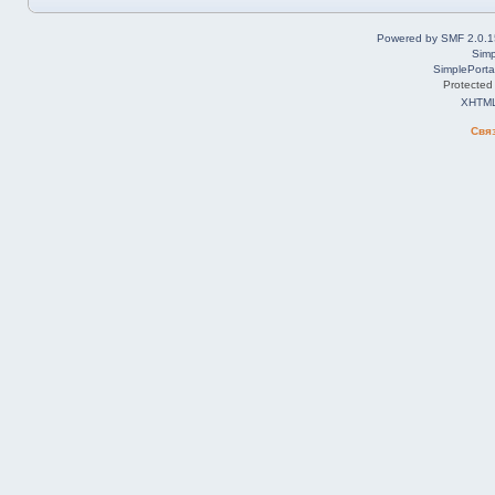
Powered by SMF 2.0.1
Simp
SimplePorta
Protected
XHTM
Свя