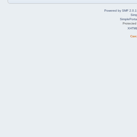
Powered by SMF 2.0.1
Simp
SimplePorta
Protected
XHTM
Свя