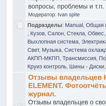
вопросы, проблемы и т.п.
Модератор:
Ivan spite
Подразделы
:
Manual, Общая
,
Кузов, Салон, Стекла, Обвес,
Выхлопная система
,
Электрика
Свет, Музыка
,
Система охлажд
АКПП-МКПП, Трансмиссия, Под
Круиз контроль
,
Шины - Диски
Отзывы владельцев
ELEMENT. Фотоотчёты
журнал.
Отзывы владельцев о св