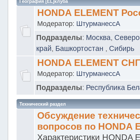
География [EL]клуба
HONDA ELEMENT Рос
Модератор:
ШтурманессА
Подразделы
:
Москва
,
Северо
край
,
Башкортостан
,
Сибирь
HONDA ELEMENT СН
Модератор:
ШтурманессА
Подразделы
:
Республика Бел
Технический раздел
Обсуждение техничес
вопросов по HONDA 
Характеристики HONDA 