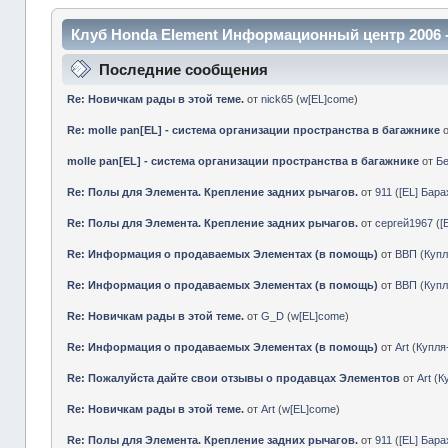
Клуб Honda Element Информационный центр 2006 
Последние сообщения
Re: Новичкам рады в этой теме.
от
nick65
(
w[EL]come
)
Re: molle pan[EL] - система организации пространства в багажнике
molle pan[EL] - система организации пространства в багажнике
от
Б
Re: Полы для Элемента. Крепление задних рычагов.
от
911
(
[EL] Бар
Re: Полы для Элемента. Крепление задних рычагов.
от
сергей1967
(
[
Re: Информация о продаваемых Элементах (в помощь)
от
ВВП
(
Куп
Re: Информация о продаваемых Элементах (в помощь)
от
ВВП
(
Куп
Re: Новичкам рады в этой теме.
от
G_D
(
w[EL]come
)
Re: Информация о продаваемых Элементах (в помощь)
от
Art
(
Купл
Re: Пожалуйста дайте свои отзывы о продавцах Элементов
от
Art
(
К
Re: Новичкам рады в этой теме.
от
Art
(
w[EL]come
)
Re: Полы для Элемента. Крепление задних рычагов.
от
911
(
[EL] Бар