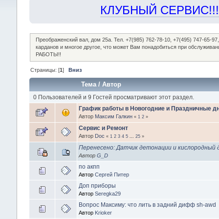
КЛУБНЫЙ СЕРВИС!!! "Х
Преображенский вал, дом 25а. Тел. +7(985) 762-78-10, +7(495) 747-65-
карданов и многое другое, что может Вам понадобиться при обслужив
РАБОТЫ!!
Страницы: [
1
]
Вниз
Тема
/
Автор
0 Пользователей и 9 Гостей просматривают этот раздел.
График работы в Новогодние и Праздничные дн
Автор
Максим Галкин
«
1
2
»
Сервис и Ремонт
Автор
Doc
«
1
2
3
4
5
...
25
»
Перенесено: Датчик детонации и кислородный 
Автор
G_D
по акпп
Автор
Сергей Питер
Доп приборы
Автор
Seregka29
Вопрос Максиму: что лить в задний дифф sh-awd
Автор
Krioker