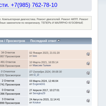
и. +7(985) 762-78-10
ие. Компьютерная диагностика. Ремонт двигателей. Ремонт АКПП. Ремонт
достойные заменители по неоригиналу. ТЕПЕРЬ И МАЛЯРНО-КУЗОВНЫЕ
ов
/
Просмотров
Последний ответ
34 Ответов
02 Января 2023, 21:01:20
от
keo
5957 Просмотров
491 Ответов
10 Марта 2021, 16:55:14
от
Максим Галкин
7836 Просмотров
0 Ответов
07 Октября 2024, 09:08:30
от
G_D
231 Просмотров
2 Ответов
03 Марта 2024, 12:46:04
от
Evgenii161
3741 Просмотров
0 Ответов
27 Апреля 2017, 10:27:01
от
Seregka29
4396 Просмотров
3 Ответов
24 Августа 2015, 11:14:41
от
Krioker
1899 Просмотров