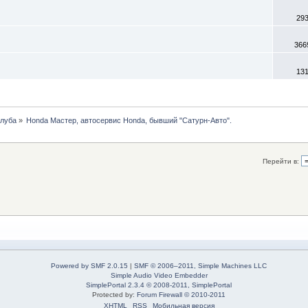
29
366
13
клуба
»
Honda Мастер, автосервис Honda, бывший "Сатурн-Авто".
Перейти в:
Powered by SMF 2.0.15
|
SMF © 2006–2011, Simple Machines LLC
Simple Audio Video Embedder
SimplePortal 2.3.4 © 2008-2011, SimplePortal
Protected by:
Forum Firewall © 2010-2011
XHTML
RSS
Мобильная версия