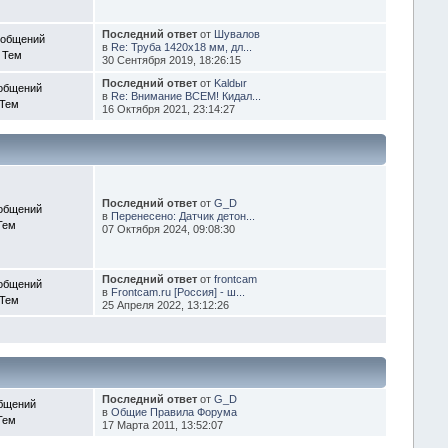
Последний ответ
от
Шувалов
ообщений
в
Re: Труба 1420х18 мм, дл...
 Тем
30 Сентября 2019, 18:26:15
Последний ответ
от
Kaldыr
общений
в
Re: Внимание ВСЕМ! Кидал...
 Тем
16 Октября 2021, 23:14:27
Последний ответ
от
G_D
общений
в
Перенесено: Датчик детон...
Тем
07 Октября 2024, 09:08:30
Последний ответ
от
frontcam
общений
в
Frontcam.ru [Россия] - ш...
 Тем
25 Апреля 2022, 13:12:26
Последний ответ
от
G_D
бщений
в
Общие Правила Форума
Тем
17 Марта 2011, 13:52:07