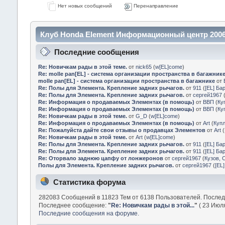
Нет новых сообщений
Перенаправление
Клуб Honda Element Информационный центр 2006
Последние сообщения
Re: Новичкам рады в этой теме.
от
nick65
(
w[EL]come
)
Re: molle pan[EL] - система организации пространства в багажник
molle pan[EL] - система организации пространства в багажнике
от
Re: Полы для Элемента. Крепление задних рычагов.
от
911
(
[EL] Ба
Re: Полы для Элемента. Крепление задних рычагов.
от
сергей1967
Re: Информация о продаваемых Элементах (в помощь)
от
ВВП
(
Ку
Re: Информация о продаваемых Элементах (в помощь)
от
ВВП
(
Ку
Re: Новичкам рады в этой теме.
от
G_D
(
w[EL]come
)
Re: Информация о продаваемых Элементах (в помощь)
от
Art
(
Куп
Re: Пожалуйста дайте свои отзывы о продавцах Элементов
от
Art
(
Re: Новичкам рады в этой теме.
от
Art
(
w[EL]come
)
Re: Полы для Элемента. Крепление задних рычагов.
от
911
(
[EL] Ба
Re: Полы для Элемента. Крепление задних рычагов.
от
911
(
[EL] Ба
Re: Оторвало заднюю цапфу от лонжеронов
от
сергей1967
(
Кузов, 
Полы для Элемента. Крепление задних рычагов.
от
сергей1967
(
[EL
Статистика форума
282083 Сообщений в 11823 Тем от 6138 Пользователей. После
Последнее сообщение:
"
Re: Новичкам рады в этой...
"
( 23 Июля
Последние сообщения на форуме.