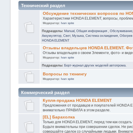
Технический раздел
Обсуждение технических вопросов по H
Характеристики HONDA ELEMENT, вопросы, проблемы
Модератор:
Ivan spite
Подразделы
:
Manual, Общая информация
,
Обслуживание
Аккумулятор, Свет, Музыка
,
Система охлаждения, Обогрев 
HONDA ELEMENT
Отзывы владельцев HONDA ELEMENT. Фото
Отзывы владельцев о своем Элементе, фото- и виде
Модератор:
Ivan spite
Подразделы
:
Борт-журнал других моделей автопрома.
Вопросы по тюнингу
Модератор:
Ivan spite
Коммерческий раздел
Купля-продажа HONDA ELEMENT
Предложения от продавцов и покупателей HONDA EL
внимательно ПРАВИЛА в этом разделе.
[EL] Барахолка
Только для HONDA ELEMENT, перед тем как создать
Будьте внимательны при совершении сделок. Не рис
совершайте сделок со случайными людьми. Внимател