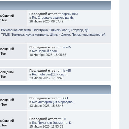
Последний ответ
от
сергей1967
ообщений
в
Re: Оторвало заднюю цапф...
2 Тем
28 Июня 2026, 08:37:49
, Выхлопная система
,
Электрика, Ошибки obd2, Стартер, ДК,
 TPMS, Тормоза, Круиз контроль
,
Шины - Диски
,
Поиск неисправностей
Последний ответ
от
nick65
ообщений
в
Re: Чёрный слон
 Тем
10 Ноября 2023, 18:05:56
Последний ответ
от
nick65
ообщений
в
Re: molle pan[EL] - сист...
 Тем
23 Июля 2026, 17:59:48
Последний ответ
от
ВВП
ообщений
в
Re: Информация о продава...
3 Тем
13 Июля 2026, 15:32:48
Последний ответ
от
911
ообщений
в
Re: Полы для Элемента. К...
1 Тем
15 Июля 2026, 11:53:53