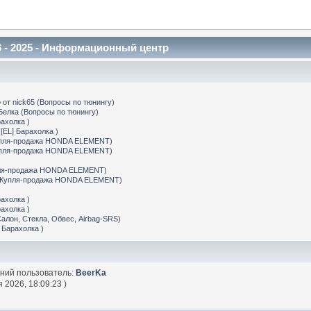
 - 2025 - Информационный центр
е
от
nick65
(
Вопросы по тюнингу
)
Белка
(
Вопросы по тюнингу
)
рахолка
)
(
[EL] Барахолка
)
пля-продажа HONDA ELEMENT
)
пля-продажа HONDA ELEMENT
)
ля-продажа HONDA ELEMENT
)
Купля-продажа HONDA ELEMENT
)
рахолка
)
рахолка
)
Салон, Стекла, Обвес, Airbag-SRS
)
] Барахолка
)
дний пользователь:
BeerKa
 2026, 18:09:23 )