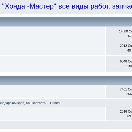
онда -Мастер" все виды работ, запчаст
14580 С
267
2912 С
40
6348 С
230
7461 С
364
снодарский край
,
Башкортостан
,
Сибирь
2816 С
69