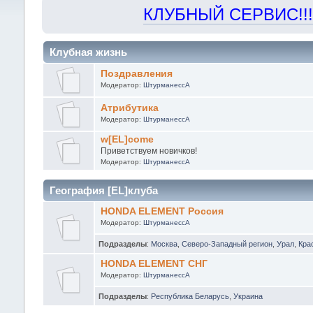
КЛУБНЫЙ СЕРВИС!!! "Х
Клубная жизнь
Поздравления
Модератор:
ШтурманессА
Атрибутика
Модератор:
ШтурманессА
w[EL]come
Приветствуем новичков!
Модератор:
ШтурманессА
География [EL]клуба
HONDA ELEMENT Россия
Модератор:
ШтурманессА
Подразделы
:
Москва
,
Северо-Западный регион
,
Урал
,
Кра
HONDA ELEMENT СНГ
Модератор:
ШтурманессА
Подразделы
:
Республика Беларусь
,
Украина