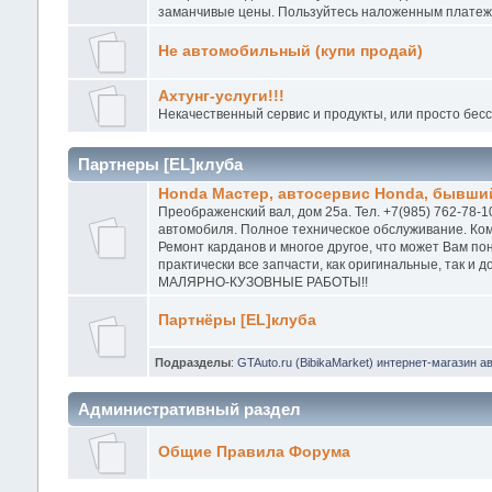
заманчивые цены. Пользуйтесь наложенным платежо
Не автомобильный (купи продай)
Ахтунг-услуги!!!
Некачественный сервис и продукты, или просто бес
Партнеры [EL]клуба
Honda Мастер, автосервис Honda, бывший
Преображенский вал, дом 25а. Тел. +7(985) 762-78-1
автомобиля. Полное техническое обслуживание. Ком
Ремонт карданов и многое другое, что может Вам п
практически все запчасти, как оригинальные, так и
МАЛЯРНО-КУЗОВНЫЕ РАБОТЫ!!
Партнёры [EL]клуба
Подразделы
:
GTAuto.ru (BibikaMarket) интернет-магазин а
Административный раздел
Общие Правила Форума