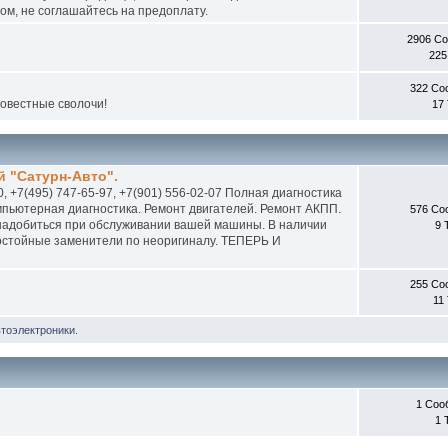
м, не соглашайтесь на предоплату.
2906 С
225
322 Со
совестные сволочи!
17
 "Сатурн-Авто".
0, +7(495) 747-65-97, +7(901) 556-02-07 Полная диагностика
пьютерная диагностика. Ремонт двигателей. Ремонт АКПП.
576 Со
онадобиться при обслуживании вашей машины. В наличии
9 
 достойные заменители по неоригиналу. ТЕПЕРЬ И
255 Со
11
втоэлектроники.
1 Соо
1 