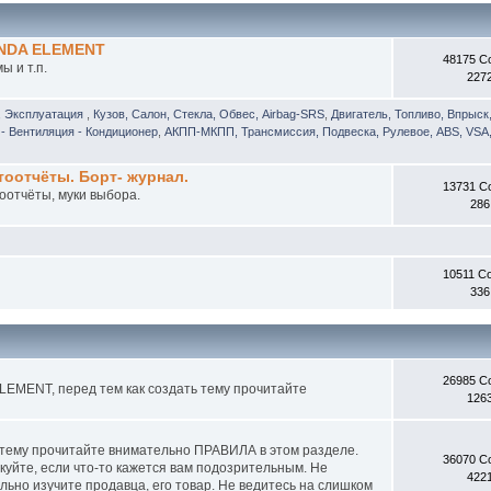
ONDA ELEMENT
48175 С
 и т.п.
227
, Эксплуатация
,
Кузов, Салон, Стекла, Обвес, Airbag-SRS
,
Двигатель, Топливо, Впрыск
- Вентиляция - Кондиционер
,
АКПП-МКПП, Трансмиссия, Подвеска, Рулевое, ABS, VSA,
отчёты. Борт- журнал.
13731 С
оотчёты, муки выбора.
286
10511 С
336
26985 С
EMENT, перед тем как создать тему прочитайте
126
 тему прочитайте внимательно ПРАВИЛА в этом разделе.
36070 С
куйте, если что-то кажется вам подозрительным. Не
422
ьно изучите продавца, его товар. Не ведитесь на слишком