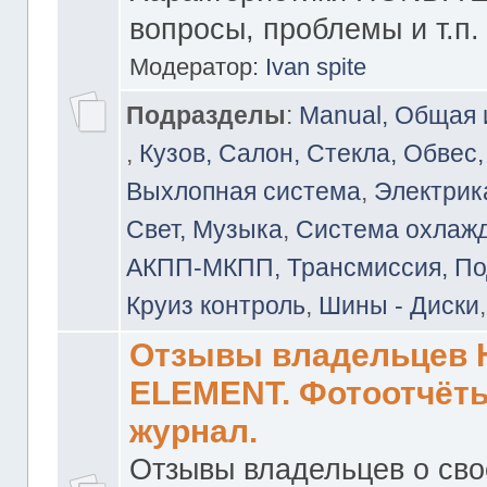
вопросы, проблемы и т.п.
Модератор:
Ivan spite
Подразделы
:
Manual, Общая
,
Кузов, Салон, Стекла, Обвес,
Выхлопная система
,
Электрика
Свет, Музыка
,
Система охлажд
АКПП-МКПП, Трансмиссия, Под
Круиз контроль
,
Шины - Диски
Отзывы владельцев
ELEMENT. Фотоотчёты
журнал.
Отзывы владельцев о св