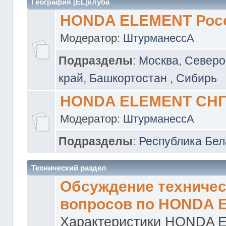
География [EL]клуба
HONDA ELEMENT Рос
Модератор:
ШтурманессА
Подразделы
:
Москва
,
Северо
край
,
Башкортостан
,
Сибирь
HONDA ELEMENT СН
Модератор:
ШтурманессА
Подразделы
:
Республика Бел
Технический раздел
Обсуждение техничес
вопросов по HONDA 
Характеристики HONDA 