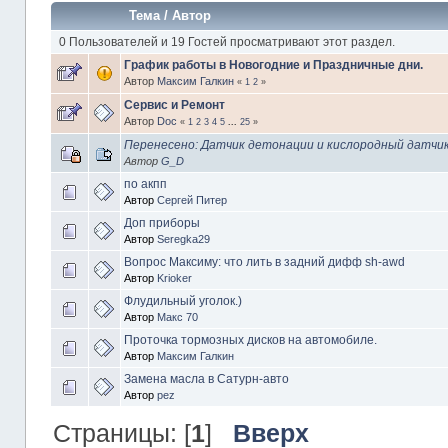
Тема
/
Автор
0 Пользователей и 19 Гостей просматривают этот раздел.
График работы в Новогодние и Праздничные дни.
Автор
Максим Галкин
«
1
2
»
Сервис и Ремонт
Автор
Doc
«
1
2
3
4
5
...
25
»
Перенесено: Датчик детонации и кислородный датчи
Автор
G_D
по акпп
Автор
Сергей Питер
Доп приборы
Автор
Seregka29
Вопрос Максиму: что лить в задний дифф sh-awd
Автор
Krioker
Флудильный уголок.)
Автор
Макс 70
Проточка тормозных дисков на автомобиле.
Автор
Максим Галкин
Замена масла в Сатурн-авто
Автор
pez
Страницы: [
1
]
Вверх