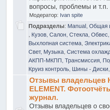
вопросы, проблемы и т.п.
Модератор:
Ivan spite
Подразделы
:
Manual, Общая
,
Кузов, Салон, Стекла, Обвес,
Выхлопная система
,
Электрика
Свет, Музыка
,
Система охлажд
АКПП-МКПП, Трансмиссия, Под
Круиз контроль
,
Шины - Диски
Отзывы владельцев
ELEMENT. Фотоотчёты
журнал.
Отзывы владельцев о св