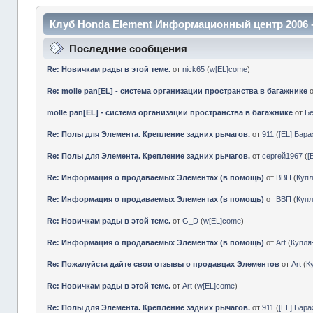
Клуб Honda Element Информационный центр 2006 
Последние сообщения
Re: Новичкам рады в этой теме.
от
nick65
(
w[EL]come
)
Re: molle pan[EL] - система организации пространства в багажнике
molle pan[EL] - система организации пространства в багажнике
от
Б
Re: Полы для Элемента. Крепление задних рычагов.
от
911
(
[EL] Бар
Re: Полы для Элемента. Крепление задних рычагов.
от
сергей1967
(
[
Re: Информация о продаваемых Элементах (в помощь)
от
ВВП
(
Куп
Re: Информация о продаваемых Элементах (в помощь)
от
ВВП
(
Куп
Re: Новичкам рады в этой теме.
от
G_D
(
w[EL]come
)
Re: Информация о продаваемых Элементах (в помощь)
от
Art
(
Купл
Re: Пожалуйста дайте свои отзывы о продавцах Элементов
от
Art
(
К
Re: Новичкам рады в этой теме.
от
Art
(
w[EL]come
)
Re: Полы для Элемента. Крепление задних рычагов.
от
911
(
[EL] Бар