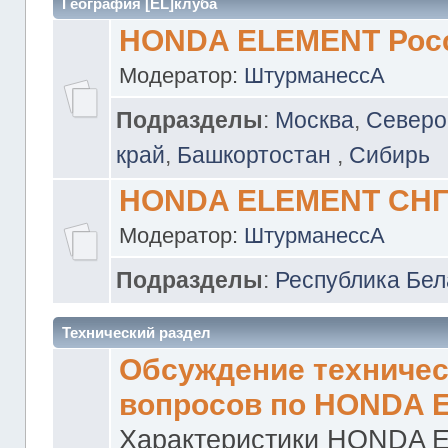
География [EL]клуба
HONDA ELEMENT Рос
Модератор:
ШтурманессА
Подразделы
:
Москва
,
Северо
край
,
Башкортостан
,
Сибирь
HONDA ELEMENT СН
Модератор:
ШтурманессА
Подразделы
:
Республика Бел
Технический раздел
Обсуждение техничес
вопросов по HONDA 
Характеристики HONDA 