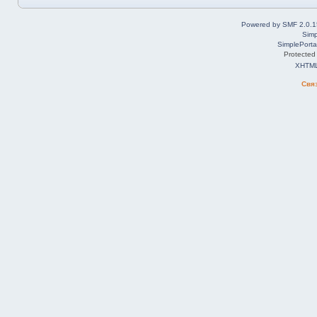
Powered by SMF 2.0.1
Simp
SimplePorta
Protected
XHTM
Свя