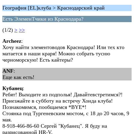
География [EL]клуба > Краснодарский край
Есть ЭлеменТчики из Краснодара?
(1/2)
>
>>
Archeez
:
Хочу найти элементоводов Краснодара! Или тех кто
матается в наши краря! Можно собрать тусню
черноморскую! Есть кайтеры?
ANF
:
Еще как есть!
Кубанец
:
Ребят! Выходите из подполья! Давайтевстретимся?!
Приезжайте в субботу на встречу Хонда клуба!
Познакомимся, пообщаемся *BYE*!
Стоянка под Тургеневским мостом, с 18 до 20 часов, 9
мая.
8-918-466-86-60 Сергей "Кубанец". Я буду на
разрисованной HR-V.