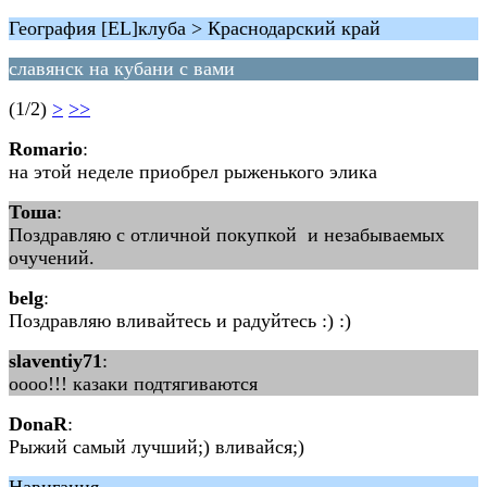
География [EL]клуба > Краснодарский край
славянск на кубани с вами
(1/2)
>
>>
Romario
:
на этой неделе приобрел рыженького элика
Тоша
:
Поздравляю с отличной покупкой и незабываемых
очучений.
belg
:
Поздравляю вливайтесь и радуйтесь :) :)
slaventiy71
:
оооо!!! казаки подтягиваются
DonaR
:
Рыжий самый лучший;) вливайся;)