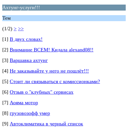
Ахтунг-услуги!!!
Тем
(1/2)
>
>>
[1]
В двух словах!
[2]
Внимание ВСЕМ! Кидала alexand08!!
[3]
Варшавка ахтунг
[4]
Не заказывайте у него не пошлёт!!!
[5]
Стоит ли связываться с комиссионками?
[6]
Отзыв о "клубных" сервисах
[7]
Аояма мотор
[8]
грузовозофф умер
[9]
Автоклиматика в черный список