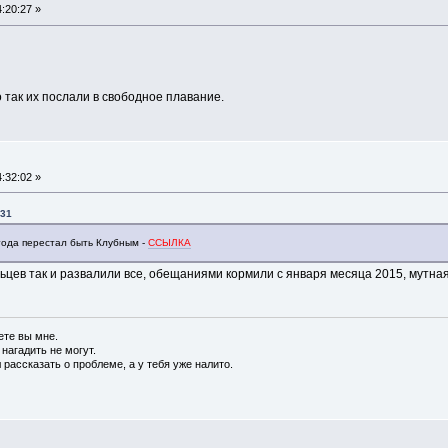
:20:27 »
о так их послали в свободное плавание.
:32:02 »
:31
года перестал быть Клубным -
ССЫЛКА
льцев так и развалили все, обещаниями кормили с января месяца 2015, мутна
ете вы мне.
 нагадить не могут.
 рассказать о проблеме, а у тебя уже налито.