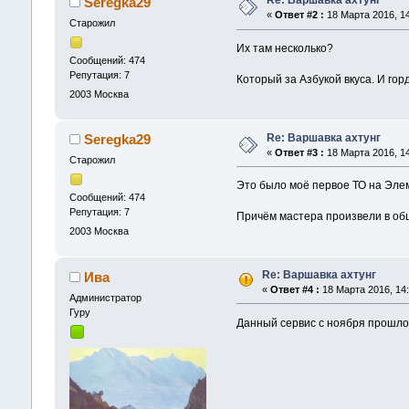
Re: Варшавка ахтунг
Seregka29
«
Ответ #2 :
18 Марта 2016, 14
Старожил
Их там несколько?
Сообщений: 474
Репутация: 7
Который за Азбукой вкуса. И гор
2003
Москва
Re: Варшавка ахтунг
Seregka29
«
Ответ #3 :
18 Марта 2016, 14
Старожил
Это было моё первое ТО на Элеме
Сообщений: 474
Репутация: 7
Причём мастера произвели в общ
2003
Москва
Re: Варшавка ахтунг
Ива
«
Ответ #4 :
18 Марта 2016, 14:
Администрaтор
Гуру
Данный сервис с ноября прошло