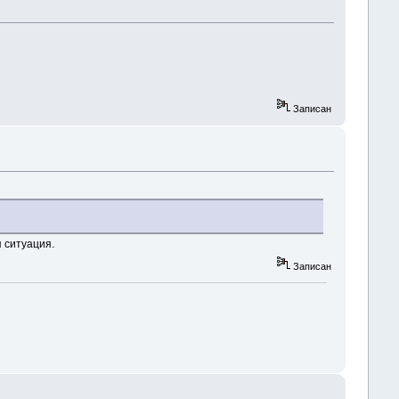
Записан
я ситуация.
Записан