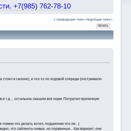
и. +7(985) 762-78-10
« предыдущая тема
следующая тема »
ПЕЧАТЬ
на стоял в салоне), и что-то по ходовой спереди (постукивало
и т.д.... остальное сказали всё норм. Потратил приличную
 помню что делать хотел, подшипник что-ли...).
идно, что сайленты новые, но порванные... Как вариант, они