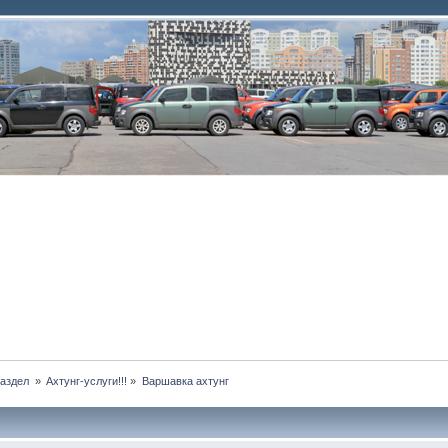
аздел 
»
Ахтунг-услуги!!!
»
Варшавка ахтунг