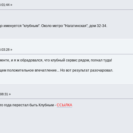
:01:44 »
до именуется "клубным". Около метро "Нагатинская", дом 32-34.
:03:28 »
нте, и я ж обрадовался, что клубный сервис рядом, погнал туда!
ем положительное впечатление... Но вот результат разочаровал.
08:31 »
го года перестал быть Клубным -
ССЫЛКА