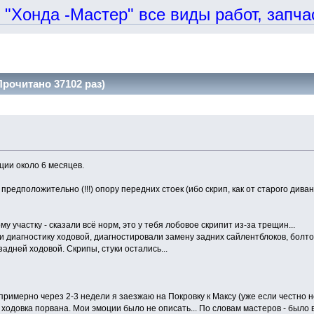
онда -Мастер" все виды работ, запчаст
рочитано 37102 раз)
ции около 6 месяцев.
 предположительно (!!!) опору передних стоек (ибо скрип, как от старого дива
у участку - сказали всё норм, это у тебя лобовое скрипит из-за трещин...
 диагностику ходовой, диагностировали замену задних сайлентблоков, болтов 
адней ходовой. Скрипы, стуки остались...
римерно через 2-3 недели я заезжаю на Покровку к Максу (уже если честно не
одовка порвана. Мои эмоции было не описать... По словам мастеров - было в