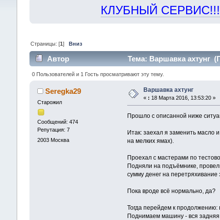
КЛУБНЫЙ СЕРВИС!!! "Х
Страницы: [
1
]
Вниз
Автор
Тема: Варшавка ахтунг (П
0 Пользователей и 1 Гость просматривают эту тему.
Варшавка ахтунг
Seregka29
«
:
18 Марта 2016, 13:53:20 »
Старожил
Прошло с описанной ниже ситуа
Сообщений: 474
Репутация: 7
Итак: заехал я заменить масло и
2003
Москва
на мелких ямах).
Проехал с мастерами по тестовом
Подняли на подъёмнике, провели
сумму денег на перетряхивание з
Пока вроде всё нормально, да?
Тогда перейдем к продолжению: п
Поднимаем машину - вся задняя х