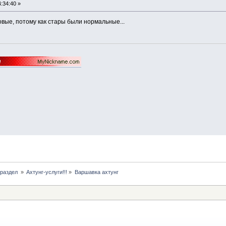
:34:40 »
овые, потому как стары были нормальные...
раздел 
»
Ахтунг-услуги!!!
»
Варшавка ахтунг