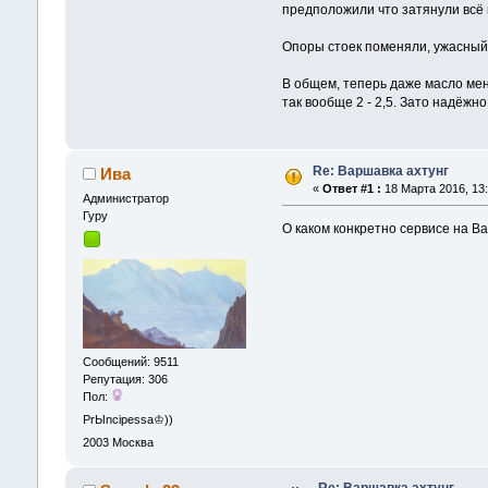
предположили что затянули всё н
Опоры стоек поменяли, ужасный с
В общем, теперь даже масло меня
так вообще 2 - 2,5. Зато надёжно
Re: Варшавка ахтунг
Ива
«
Ответ #1 :
18 Марта 2016, 13:
Администрaтор
Гуру
О каком конкретно сервисе на В
Сообщений: 9511
Репутация: 306
Пол:
PrЫncipessa♔))
2003
Москва