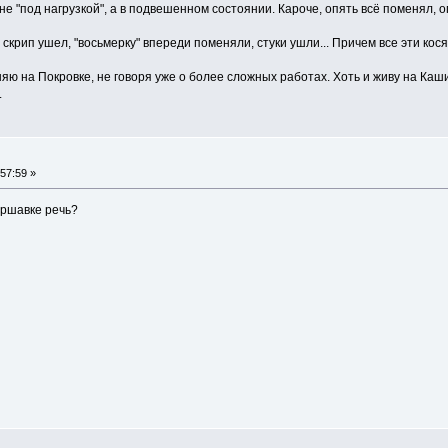
е "под нагрузкой", а в подвешенном состоянии. Кароче, опять всё поменял, опя
крип ушел, "восьмерку" впереди поменяли, стуки ушли... Причем все эти косяк
ю на Покровке, не говоря уже о более сложных работах. Хоть и живу на Кашир
.
57:59 »
аршавке речь?