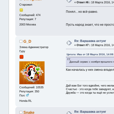
«
Ответ #6 :
18 Марта 2016, 14
Старожил
Понял... но всё-равно.
Сообщений: 474
Репутация: 7
2003
Москва
Пусть народ знает, что не прост
Re: Варшавка ахтунг
G_D
«
Ответ #7 :
18 Марта 2016, 14
Злюка Администратор
Гуру
Цитата: Ива от 18 Марта 2016, 14:08
Данный сервис с ноября прошлого 
Как началась у них смена владе
Дай вам Бог того вдвойне, чего жела
Сообщений: 10535
Счастье - это когда тебе завидуют, а
Репутация: 350
Дружба — это когда ты ещё не успел
Пол:
Honda RL
Re: Варшавка ахтунг
Snake