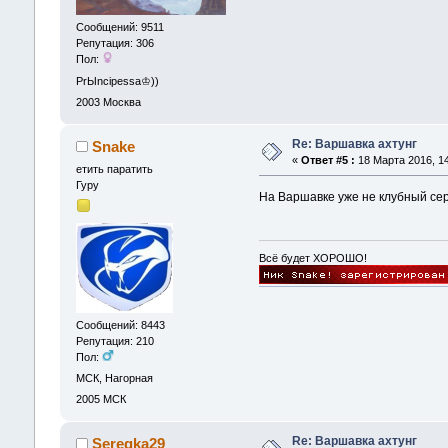
Сообщений: 9511
Репутация: 306
Пол:
PrЫncipessa♔))
2003
Москва
Re: Варшавка ахтунг
Snake
«
Ответ #5 :
18 Марта 2016, 14
етить паратить
Гуру
На Варшавке уже не клубный серв
Всё будет ХОРОШО!
Сообщений: 8443
Репутация: 210
Пол:
МСК, Нагорная
2005
МСК
Re: Варшавка ахтунг
Seregka29