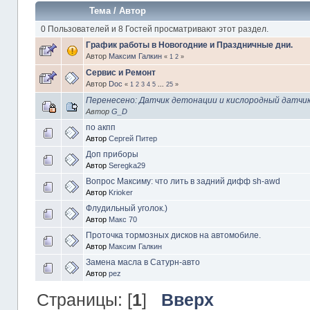
Тема
/
Автор
0 Пользователей и 8 Гостей просматривают этот раздел.
График работы в Новогодние и Праздничные дни.
Автор
Максим Галкин
«
1
2
»
Сервис и Ремонт
Автор
Doc
«
1
2
3
4
5
...
25
»
Перенесено: Датчик детонации и кислородный датчи
Автор
G_D
по акпп
Автор
Сергей Питер
Доп приборы
Автор
Seregka29
Вопрос Максиму: что лить в задний дифф sh-awd
Автор
Krioker
Флудильный уголок.)
Автор
Макс 70
Проточка тормозных дисков на автомобиле.
Автор
Максим Галкин
Замена масла в Сатурн-авто
Автор
pez
Страницы: [
1
]
Вверх