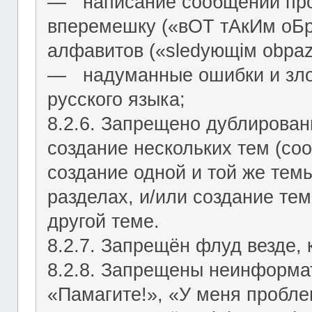
― написание сообщений про
вперемешку («вОТ тАкИм оБр
алфавитов («slеdующiм оbраz
― надуманные ошибки и зло
русского языка;
8.2.6. Запрещено дублирован
создание нескольких тем (со
создание одной и той же тем
разделах, и/или создание те
другой теме.
8.2.7. Запрещён флуд везде,
8.2.8. Запрещены неинформа
«Памагите!», «У меня проблем