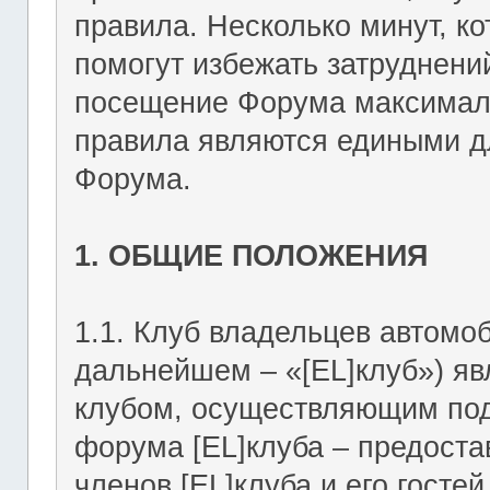
правила. Несколько минут, ко
помогут избежать затруднени
посещение Форума максимал
правила являются едиными дл
Форума.
1. ОБЩИЕ ПОЛОЖЕНИЯ
1.1. Клуб владельцев автомоб
дальнейшем – «[EL]клуб») я
клубом, осуществляющим подд
форума [EL]клуба – предост
членов [EL]клуба и его госте