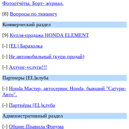
Фотоотчёты. Борт- журнал.
[8]
Вопросы по тюнингу
Коммерческий раздел
[9]
Купля-продажа HONDA ELEMENT
[-]
[EL] Барахолка
[-]
Не автомобильный (купи продай)
[-]
Ахтунг-услуги!!!
Партнеры [EL]клуба
[-]
Honda Мастер, автосервис Honda, бывший "Сатурн-
Авто".
[-]
Партнёры [EL]клуба
Административный раздел
[-]
Общие Правила Форума