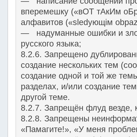
― написание сообщений про
вперемешку («вОТ тАкИм оБр
алфавитов («slеdующiм оbраz
― надуманные ошибки и зло
русского языка;
8.2.6. Запрещено дублирован
создание нескольких тем (со
создание одной и той же тем
разделах, и/или создание те
другой теме.
8.2.7. Запрещён флуд везде,
8.2.8. Запрещены неинформа
«Памагите!», «У меня проблем