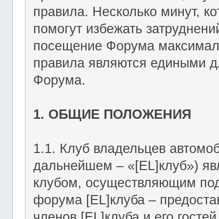
правила. Несколько минут, ко
помогут избежать затруднени
посещение Форума максимал
правила являются едиными дл
Форума.
1. ОБЩИЕ ПОЛОЖЕНИЯ
1.1. Клуб владельцев автомоб
дальнейшем – «[EL]клуб») я
клубом, осуществляющим подд
форума [EL]клуба – предост
членов [EL]клуба и его госте